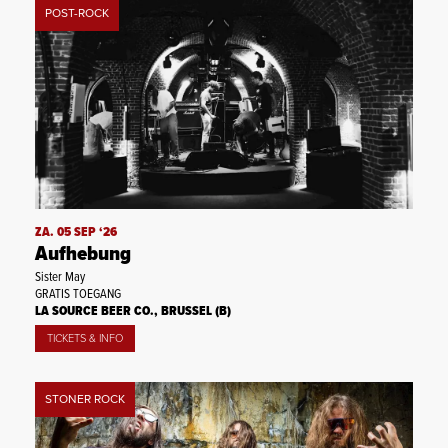
POST-ROCK
ZA. 05 SEP ‘26
Aufhebung
Sister May
GRATIS TOEGANG
LA SOURCE BEER CO., BRUSSEL (B)
TICKETS & INFO
STONER ROCK