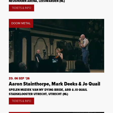
NEUSHOORN ARENA, LEEUWARDEN (NL)
TICKETS & INFO
DOOM METAL
ZO. 06 SEP ‘26
Aaron Stainthorpe, Mark Deeks & Jo Quail
SPELEN MUZIEK VAN MY DYING BRIDE, ARÐ & JO QUAIL
STADSKLOOSTER UTRECHT, UTRECHT (NL)
TICKETS & INFO