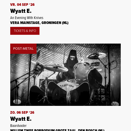
VR. 04 SEP ‘26
Wyatt E.
An Evening With Knives
VERA MAINSTAGE, GRONINGEN (NL)
TICKETS & INFO
POST-METAL
ZO. 06 SEP ‘26
Wyatt E.
Baardvader
WILLEM TWEE POPPODIUM GROTE ZAAL, DEN BOSCH (NL)