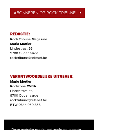
ABONNEREN OP ROCK TRIBUNE
REDACTIE:
Rock Tribune Magazine
Mario Mortier
Lindestraat 56
9700 Oudenaarde
rocktribune@telenet.be
VERANTWOORDELIJKE UITGEVER:
Mario Mortier
Rockzone CVBA
Lindestraat 56
9700 Oudenaarde
rocktribune@telenet.be
BTW 0644.939.835
ABONNEMENTEN:
Filip Nollet
Deze website maakt net zoals de meeste