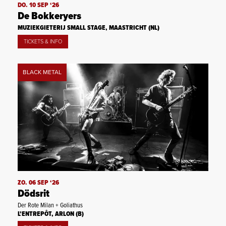
DO. 10 SEP ‘26
De Bokkeryers
MUZIEKGIETERIJ SMALL STAGE, MAASTRICHT (NL)
TICKETS & INFO
BLACK METAL
ZO. 06 SEP ‘26
Dödsrit
Der Rote Milan + Goliathus
L’ENTREPÔT, ARLON (B)