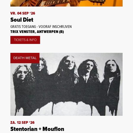
VR. 04 SEP ‘26
Soul Diet
GRATIS TOEGANG - VOORAF INSCHRIJVEN
TRIX VENSTER, ANTWERPEN (B)
TICKETS & INFO
DEATH METAL
ZA. 12 SEP ‘26
Stentorian + Mouflon