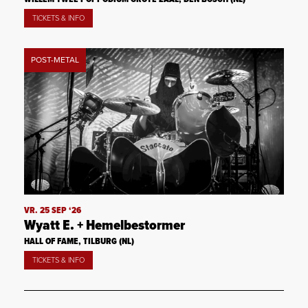
TICKETS & INFO
POST-METAL
VR. 25 SEP ‘26
Wyatt E. + Hemelbestormer
HALL OF FAME, TILBURG (NL)
TICKETS & INFO