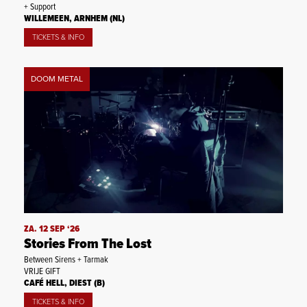
+ Support
WILLEMEEN, ARNHEM (NL)
TICKETS & INFO
DOOM METAL
ZA. 12 SEP ‘26
Stories From The Lost
Between Sirens + Tarmak
VRIJE GIFT
CAFÉ HELL, DIEST (B)
TICKETS & INFO