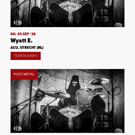
DO. 03 SEP ‘26
Wyatt E.
ACU, UTRECHT (NL)
TICKETS & INFO
POST-METAL