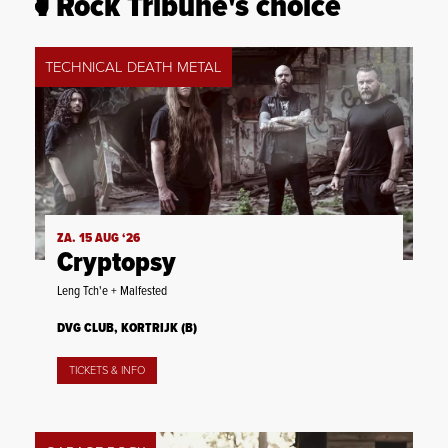
Rock Tribune's choice
TECHNICAL DEATH METAL
ZA. 15 AUG ‘26
Cryptopsy
Leng Tch'e + Malfested
DVG CLUB, KORTRIJK (B)
TICKETS & INFO