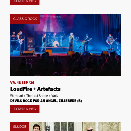
TICKETS & INFO
CLASSIC ROCK
VR. 18 SEP ‘26
LoudFire + Artefacts
Warhead + The Last Shrine + Wolv
DEVILS ROCK FOR AN ANGEL, ZILLEBEKE (B)
TICKETS & INFO
SLUDGE