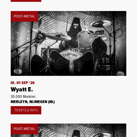
POST-METAL
DI. 01 SEP ‘26
Wyatt E.
30.000 Monkies
MERLEYN, NIJMEGEN (NL)
TICKETS & INFO
POST-METAL