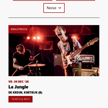
Noise
KRAUTROCK
VR. 04 DEC ‘26
La Jungle
DE KREUN, KORTRIJK (B)
TICKETS & INFO