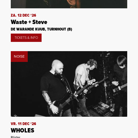
ZA. 12 DEC ‘26
Waste + Steve
DE WARANDE KUUB, TURNHOUT (B)
TICKETS & INFO
NOISE
VR. 11 DEC ‘26
WHOLES
Blister