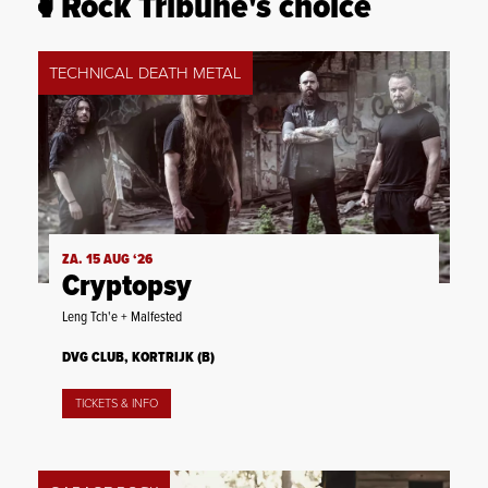
Rock Tribune's choice
TECHNICAL DEATH METAL
ZA. 15 AUG ‘26
Cryptopsy
Leng Tch'e + Malfested
DVG CLUB, KORTRIJK (B)
TICKETS & INFO