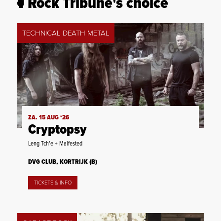
Rock Tribune's choice
TECHNICAL DEATH METAL
ZA. 15 AUG ‘26
Cryptopsy
Leng Tch'e + Malfested
DVG CLUB, KORTRIJK (B)
TICKETS & INFO