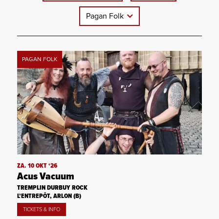
Pagan Folk
PAGAN FOLK
ZA. 10 OKT ‘26
Acus Vacuum
TREMPLIN DURBUY ROCK
L’ENTREPÔT, ARLON (B)
TICKETS & INFO