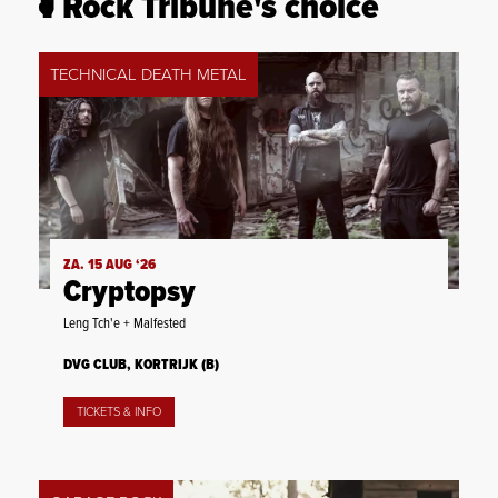
Rock Tribune's choice
TECHNICAL DEATH METAL
ZA. 15 AUG ‘26
Cryptopsy
Leng Tch'e + Malfested
DVG CLUB, KORTRIJK (B)
TICKETS & INFO