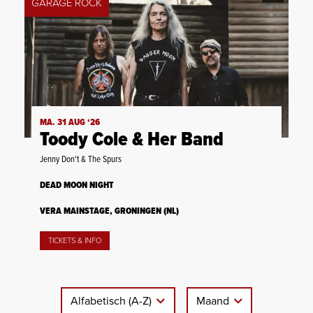
GARAGE ROCK
MA. 31 AUG ‘26
Toody Cole & Her Band
Jenny Don't & The Spurs
DEAD MOON NIGHT
VERA MAINSTAGE, GRONINGEN (NL)
TICKETS & INFO
Alfabetisch (A-Z)
Maand