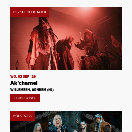
PSYCHEDELIC ROCK
WO. 02 SEP ‘26
Ak'chamel
WILLEMEEN, ARNHEM (NL)
TICKETS & INFO
FOLK ROCK