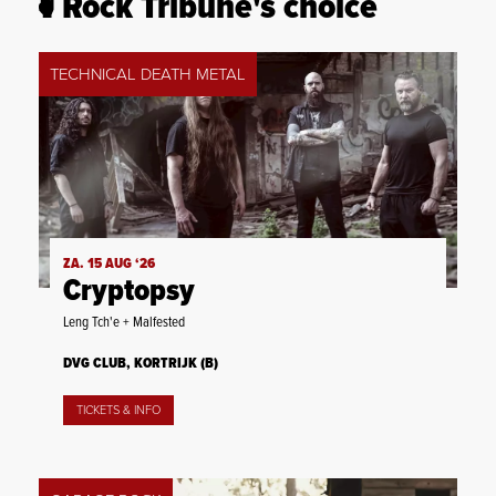
Rock Tribune's choice
TECHNICAL DEATH METAL
ZA. 15 AUG ‘26
Cryptopsy
Leng Tch'e + Malfested
DVG CLUB, KORTRIJK (B)
TICKETS & INFO