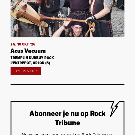
ZA. 10 OKT ‘26
Acus Vacuum
TREMPLIN DURBUY ROCK
L’ENTREPÔT, ARLON (B)
TICKETS & INFO
Abonneer je nu op Rock
Tribune
Neem nu een abonnement op Rock Tribune en