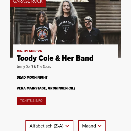
GARAGE ROCK
MA. 31 AUG ‘26
Toody Cole & Her Band
Jenny Don't & The Spurs
DEAD MOON NIGHT
VERA MAINSTAGE, GRONINGEN (NL)
TICKETS & INFO
Alfabetisch (Z-A)
Maand