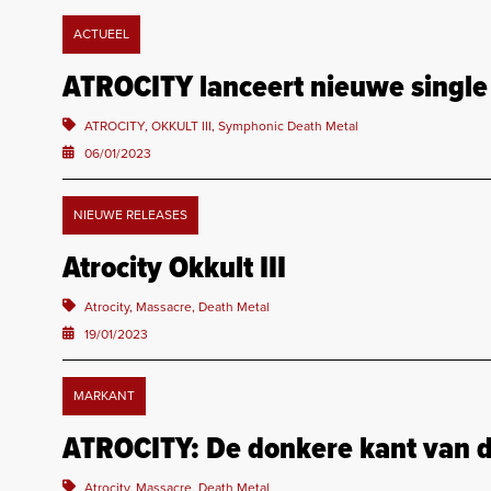
ACTUEEL
ATROCITY lanceert nieuwe single 
ATROCITY, OKKULT III, Symphonic Death Metal
06/01/2023
NIEUWE RELEASES
Atrocity Okkult III
Atrocity, Massacre, Death Metal
19/01/2023
MARKANT
ATROCITY: De donkere kant van 
Atrocity, Massacre, Death Metal