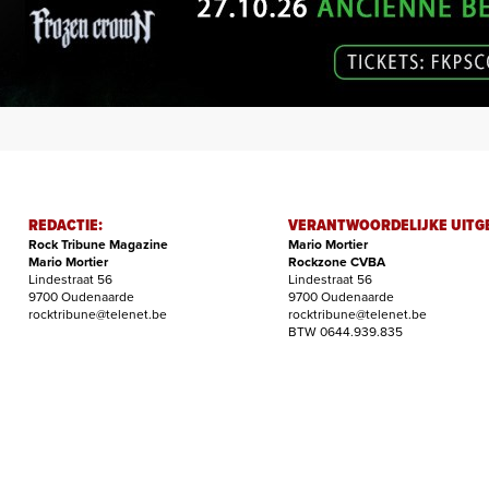
REDACTIE:
VERANTWOORDELIJKE UITG
Rock Tribune Magazine
Mario Mortier
Mario Mortier
Rockzone CVBA
Lindestraat 56
Lindestraat 56
9700 Oudenaarde
9700 Oudenaarde
rocktribune@telenet.be
rocktribune@telenet.be
BTW 0644.939.835