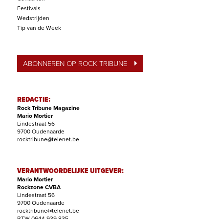
Festivals
Wedstrijden
Tip van de Week
ABONNEREN OP ROCK TRIBUNE
REDACTIE:
Rock Tribune Magazine
Mario Mortier
Lindestraat 56
9700 Oudenaarde
rocktribune@telenet.be
VERANTWOORDELIJKE UITGEVER:
Mario Mortier
Rockzone CVBA
Lindestraat 56
9700 Oudenaarde
rocktribune@telenet.be
BTW 0644.939.835