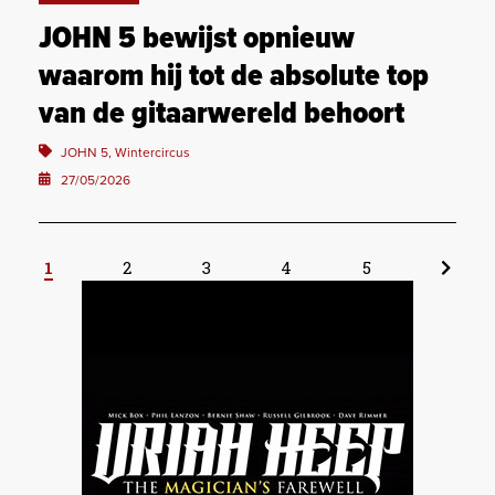
JOHN 5 bewijst opnieuw
waarom hij tot de absolute top
van de gitaarwereld behoort
JOHN 5, Wintercircus
27/05/2026
1
2
3
4
5