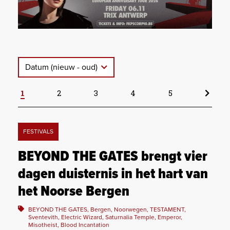
Datum (nieuw - oud)
1
2
3
4
5
FESTIVALS
BEYOND THE GATES brengt vier
dagen duisternis in het hart van
het Noorse Bergen
BEYOND THE GATES, Bergen, Noorwegen, TESTAMENT,
Sventevith, Electric Wizard, Saturnalia Temple, Emperor,
Misotheist, Blood Incantation