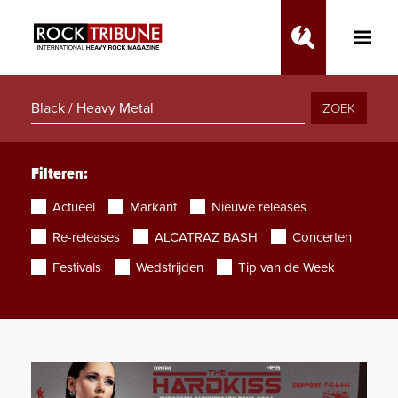
Toggle
Main
Menu
ZOEK
Filteren:
Actueel
Markant
Nieuwe releases
Re-releases
ALCATRAZ BASH
Concerten
Festivals
Wedstrijden
Tip van de Week