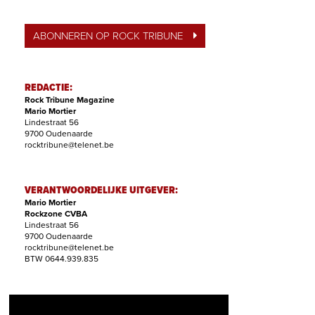
ABONNEREN OP ROCK TRIBUNE
REDACTIE:
Rock Tribune Magazine
Mario Mortier
Lindestraat 56
9700 Oudenaarde
rocktribune@telenet.be
VERANTWOORDELIJKE UITGEVER:
Mario Mortier
Rockzone CVBA
Lindestraat 56
9700 Oudenaarde
rocktribune@telenet.be
BTW 0644.939.835
ABONNEMENTEN: