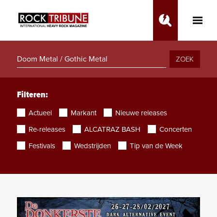
Toggle
Main
Menu
ZOEK
Filteren:
Actueel
Markant
Nieuwe releases
Re-releases
ALCATRAZ BASH
Concerten
Festivals
Wedstrijden
Tip van de Week