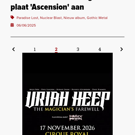
plaat 'Ascension' aan
Paradise Lost, Nuclear Blast, Nieuw album, Gothic Metal
06/06/2025
1
2
3
4