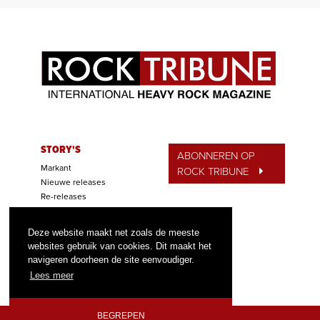
STORY'S
ABONNEREN OP
Markant
ROCK TRIBUNE
Nieuwe releases
Re-releases
ALCATRAZ BASH
Concerten
Deze website maakt net zoals de meeste
Festivals
websites gebruik van cookies. Dit maakt het
Wedstrijden
navigeren doorheen de site eenvoudiger.
Tip van de Week
Lees meer
BEGREPEN