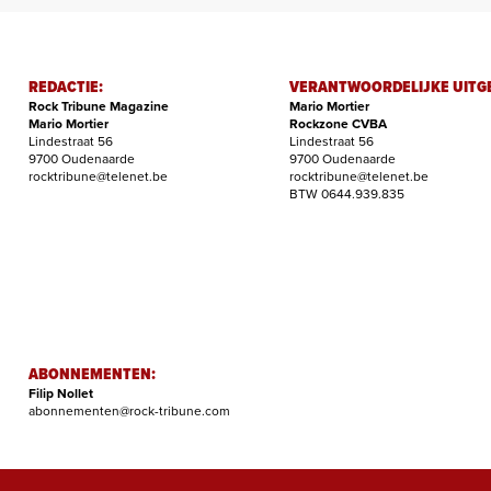
REDACTIE:
VERANTWOORDELIJKE UITG
Rock Tribune Magazine
Mario Mortier
Mario Mortier
Rockzone CVBA
Lindestraat 56
Lindestraat 56
9700 Oudenaarde
9700 Oudenaarde
rocktribune@telenet.be
rocktribune@telenet.be
BTW 0644.939.835
ABONNEMENTEN:
Filip Nollet
abonnementen@rock-tribune.com