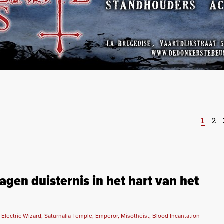
1
2
en duisternis in het hart van het
tric Wizard, Saturnalia Temple, Emperor, Misotheist, Blood Incantation