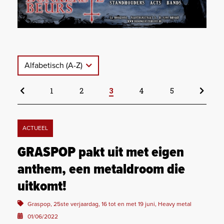
Alfabetisch (A-Z)
1
2
3
4
5
ACTUEEL
GRASPOP pakt uit met eigen
anthem, een metaldroom die
uitkomt!
Graspop, 25ste verjaardag, 16 tot en met 19 juni, Heavy metal
01/06/2022