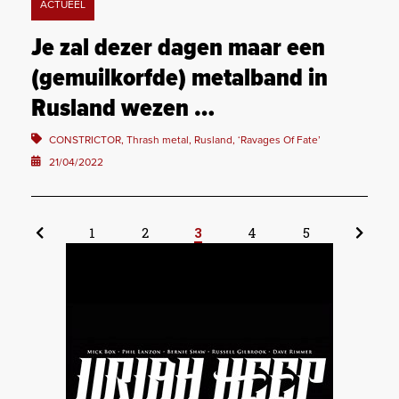
ACTUEEL
Je zal dezer dagen maar een
(gemuilkorfde) metalband in
Rusland wezen …
CONSTRICTOR, Thrash metal, Rusland, ‘Ravages Of Fate’
21/04/2022
1
2
3
4
5