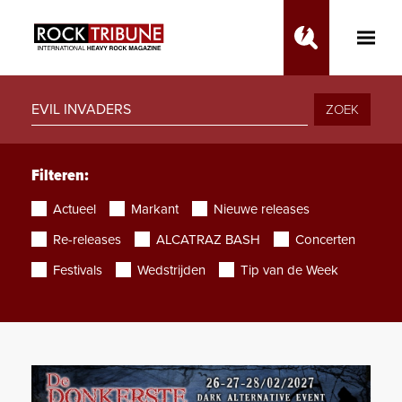
Toggle
Main
Menu
ZOEK
Filteren:
Actueel
Markant
Nieuwe releases
Re-releases
ALCATRAZ BASH
Concerten
Festivals
Wedstrijden
Tip van de Week