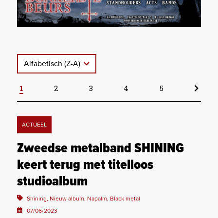
Alfabetisch (Z-A)
1
2
3
4
5
ACTUEEL
Zweedse metalband SHINING
keert terug met titelloos
studioalbum
Shining, Nieuw album, Napalm, Black metal
07/06/2023