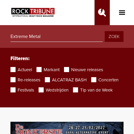
Toggle
Main
Menu
ZOEK
Filteren:
Actueel
Markant
Nieuwe releases
Re-releases
ALCATRAZ BASH
Concerten
Festivals
Wedstrijden
Tip van de Week