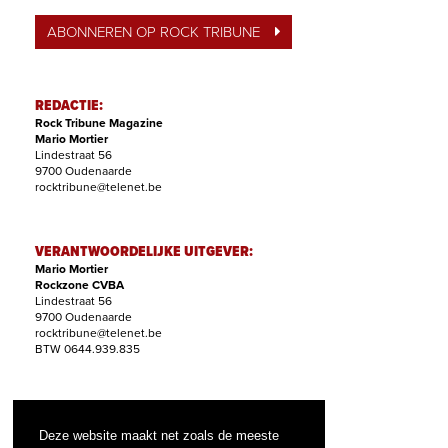
ABONNEREN OP ROCK TRIBUNE
REDACTIE:
Rock Tribune Magazine
Mario Mortier
Lindestraat 56
9700 Oudenaarde
rocktribune@telenet.be
VERANTWOORDELIJKE UITGEVER:
Mario Mortier
Rockzone CVBA
Lindestraat 56
9700 Oudenaarde
rocktribune@telenet.be
BTW 0644.939.835
ABONNEMENTEN:
Filip Nollet
Deze website maakt net zoals de meeste
abonnementen@rock-tribune.com