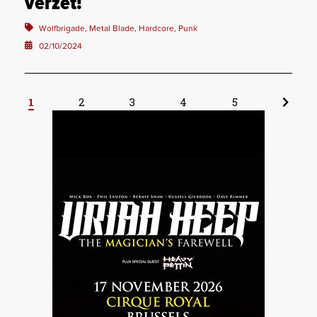
verzet!
Wolfbrigade, Metal Blade, Hardcore, Punk
02/10/2024
1
2
3
4
5