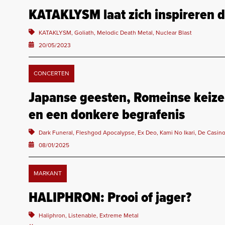
KATAKLYSM laat zich inspireren d
KATAKLYSM, Goliath, Melodic Death Metal, Nuclear Blast
20/05/2023
CONCERTEN
Japanse geesten, Romeinse keize
en een donkere begrafenis
Dark Funeral, Fleshgod Apocalypse, Ex Deo, Kami No Ikari, De Casin
08/01/2025
MARKANT
HALIPHRON: Prooi of jager?
Haliphron, Listenable, Extreme Metal