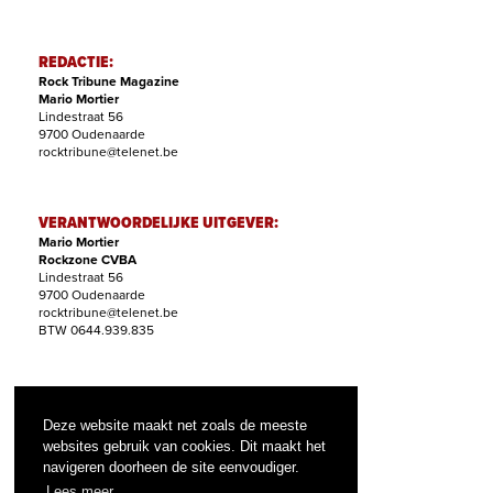
REDACTIE:
Rock Tribune Magazine
Mario Mortier
Lindestraat 56
9700 Oudenaarde
rocktribune@telenet.be
VERANTWOORDELIJKE UITGEVER:
Mario Mortier
Rockzone CVBA
Lindestraat 56
9700 Oudenaarde
rocktribune@telenet.be
BTW 0644.939.835
ABONNEMENTEN:
Filip Nollet
Deze website maakt net zoals de meeste
abonnementen@rock-tribune.com
websites gebruik van cookies. Dit maakt het
navigeren doorheen de site eenvoudiger.
Lees meer