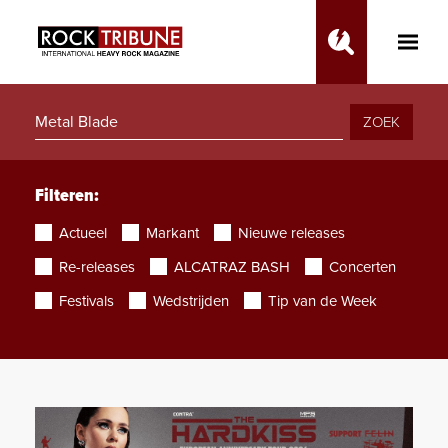
Toggle
Main
Menu
ZOEK
Filteren:
Actueel
Markant
Nieuwe releases
Re-releases
ALCATRAZ BASH
Concerten
Festivals
Wedstrijden
Tip van de Week