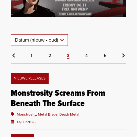
Datum (nieuw - oud)
1
2
3
4
5
NIEUWE RELEASES
Monstrosity Screams From
Beneath The Surface
Monstrosity, Metal Blade, Death Metal
13/03/2026