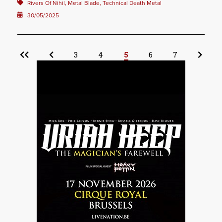
Rivers Of Nihil, Metal Blade, Technical Death Metal
30/05/2025
3
4
5
6
7