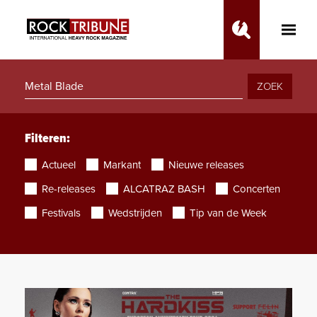
Toggle
Main
Menu
ZOEK
Filteren:
Actueel
Markant
Nieuwe releases
Re-releases
ALCATRAZ BASH
Concerten
Festivals
Wedstrijden
Tip van de Week