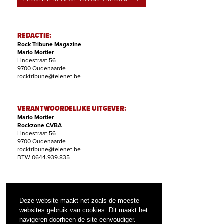
REDACTIE:
Rock Tribune Magazine
Mario Mortier
Lindestraat 56
9700 Oudenaarde
rocktribune@telenet.be
VERANTWOORDELIJKE UITGEVER:
Mario Mortier
Rockzone CVBA
Lindestraat 56
9700 Oudenaarde
rocktribune@telenet.be
BTW 0644.939.835
ABONNEMENTEN:
Filip Nollet
Deze website maakt net zoals de meeste
abonnementen@rock-tribune.com
websites gebruik van cookies. Dit maakt het
navigeren doorheen de site eenvoudiger.