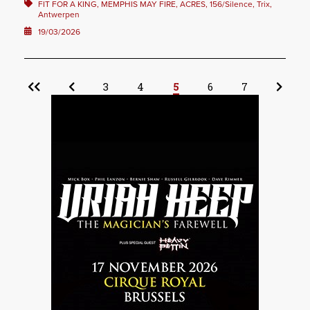
FIT FOR A KING, MEMPHIS MAY FIRE, ACRES, 156/Silence, Trix,
Antwerpen
19/03/2026
3
4
5
6
7