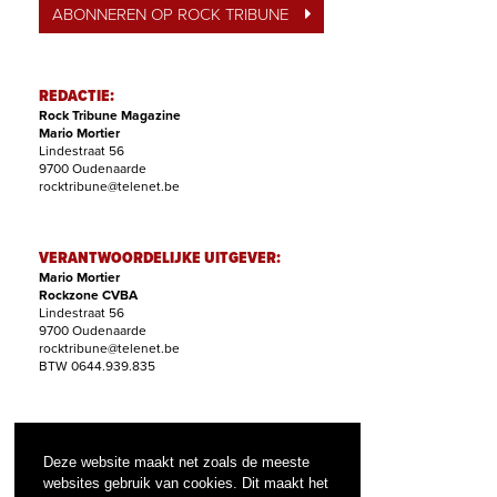
ABONNEREN OP ROCK TRIBUNE
REDACTIE:
Rock Tribune Magazine
Mario Mortier
Lindestraat 56
9700 Oudenaarde
rocktribune@telenet.be
VERANTWOORDELIJKE UITGEVER:
Mario Mortier
Rockzone CVBA
Lindestraat 56
9700 Oudenaarde
rocktribune@telenet.be
BTW 0644.939.835
ABONNEMENTEN:
Filip Nollet
Deze website maakt net zoals de meeste
abonnementen@rock-tribune.com
websites gebruik van cookies. Dit maakt het