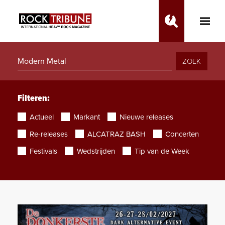
Toggle
Main
Menu
ZOEK
Filteren:
Actueel
Markant
Nieuwe releases
Re-releases
ALCATRAZ BASH
Concerten
Festivals
Wedstrijden
Tip van de Week