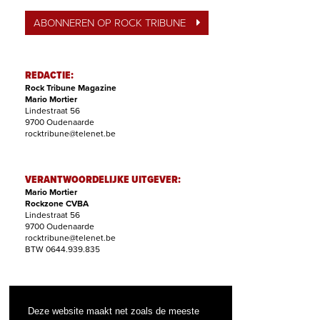
ABONNEREN OP ROCK TRIBUNE
REDACTIE:
Rock Tribune Magazine
Mario Mortier
Lindestraat 56
9700 Oudenaarde
rocktribune@telenet.be
VERANTWOORDELIJKE UITGEVER:
Mario Mortier
Rockzone CVBA
Lindestraat 56
9700 Oudenaarde
rocktribune@telenet.be
BTW 0644.939.835
ABONNEMENTEN:
Filip Nollet
Deze website maakt net zoals de meeste
abonnementen@rock-tribune.com