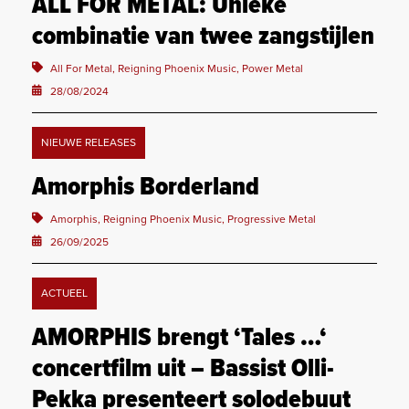
ALL FOR METAL: Unieke
combinatie van twee zangstijlen
All For Metal, Reigning Phoenix Music, Power Metal
28/08/2024
NIEUWE RELEASES
Amorphis Borderland
Amorphis, Reigning Phoenix Music, Progressive Metal
26/09/2025
ACTUEEL
AMORPHIS brengt ‘Tales …‘
concertfilm uit – Bassist Olli-
Pekka presenteert solodebuut