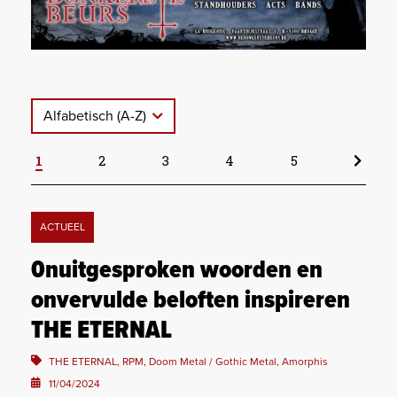
Alfabetisch (A-Z)
1
2
3
4
5
ACTUEEL
0nuitgesproken woorden en
onvervulde beloften inspireren
THE ETERNAL
THE ETERNAL, RPM, Doom Metal / Gothic Metal, Amorphis
11/04/2024