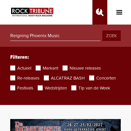
Toggle
Main
Menu
ZOEK
Filteren:
Actueel
Markant
Nieuwe releases
Re-releases
ALCATRAZ BASH
Concerten
Festivals
Wedstrijden
Tip van de Week