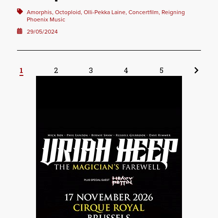
Amorphis, Octoploid, Olli-Pekka Laine, Concertfilm, Reigning
Phoenix Music
29/05/2024
1
2
3
4
5