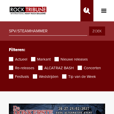
Toggle
Main
Menu
ZOEK
Filteren:
Actueel
Markant
Nieuwe releases
Re-releases
ALCATRAZ BASH
Concerten
Festivals
Wedstrijden
Tip van de Week