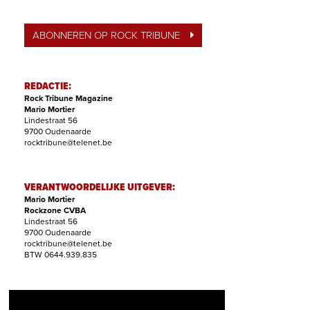
ABONNEREN OP ROCK TRIBUNE
REDACTIE:
Rock Tribune Magazine
Mario Mortier
Lindestraat 56
9700 Oudenaarde
rocktribune@telenet.be
VERANTWOORDELIJKE UITGEVER:
Mario Mortier
Rockzone CVBA
Lindestraat 56
9700 Oudenaarde
rocktribune@telenet.be
BTW 0644.939.835
ABONNEMENTEN: