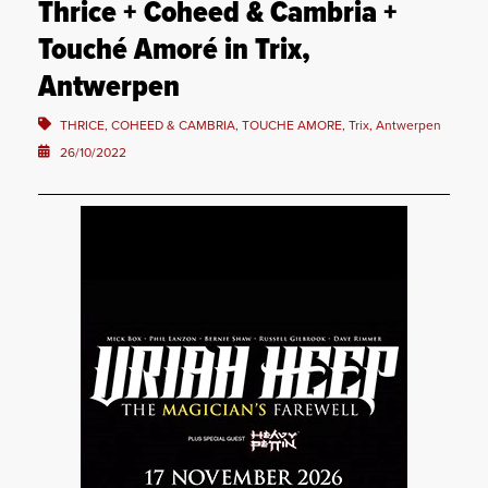
Thrice + Coheed & Cambria +
Touché Amoré in Trix,
Antwerpen
THRICE, COHEED & CAMBRIA, TOUCHE AMORE, Trix, Antwerpen
26/10/2022