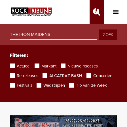
Toggle
Main
Menu
ZOEK
Filteren:
Actueel
Markant
Nieuwe releases
Re-releases
ALCATRAZ BASH
Concerten
Festivals
Wedstrijden
Tip van de Week