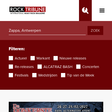
Toggle
Main
Menu
ZOEK
Filteren:
Actueel
Markant
Nieuwe releases
Re-releases
ALCATRAZ BASH
Concerten
Festivals
Wedstrijden
Tip van de Week