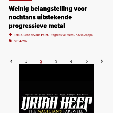
Weinig belangstelling voor
nochtans uitstekende
progressieve metal
Temic, Rendezvous Point, Progressive Metal, Kavka Zappa
01/04/2025
1
2
3
4
5