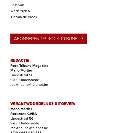
Festivals
Wedstrijden
Tip van de Week
ABONNEREN OP ROCK TRIBUNE
REDACTIE:
Rock Tribune Magazine
Mario Mortier
Lindestraat 56
9700 Oudenaarde
rocktribune@telenet.be
VERANTWOORDELIJKE UITGEVER:
Mario Mortier
Rockzone CVBA
Lindestraat 56
9700 Oudenaarde
rocktribune@telenet.be
BTW 0644.939.835