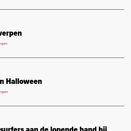
werpen
erpen
an Halloween
erpen
urfers aan de lopende band bij