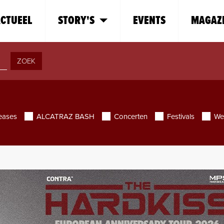
CTUEEL
STORY'S
EVENTS
MAGAZ
ZOEK
eases
ALCATRAZ BASH
Concerten
Festivals
We