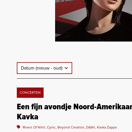
Datum (nieuw - oud)
CONCERTEN
Een fijn avondje Noord-Amerikaan
Kavka
Rivers Of Nihil, Cynic, Beyond Creation, Dååth, Kavka Zappa