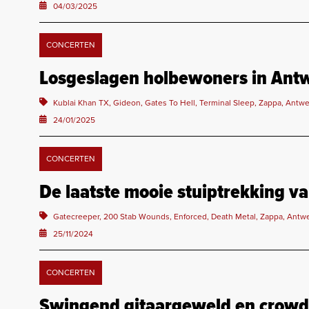
04/03/2025
CONCERTEN
Losgeslagen holbewoners in Ant
Kublai Khan TX, Gideon, Gates To Hell, Terminal Sleep, Zappa, Antw
24/01/2025
CONCERTEN
De laatste mooie stuiptrekking v
Gatecreeper, 200 Stab Wounds, Enforced, Death Metal, Zappa, Antw
25/11/2024
CONCERTEN
Swingend gitaargeweld en crowds