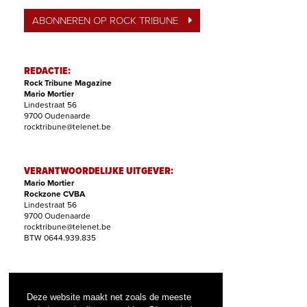
ABONNEREN OP ROCK TRIBUNE
REDACTIE:
Rock Tribune Magazine
Mario Mortier
Lindestraat 56
9700 Oudenaarde
rocktribune@telenet.be
VERANTWOORDELIJKE UITGEVER:
Mario Mortier
Rockzone CVBA
Lindestraat 56
9700 Oudenaarde
rocktribune@telenet.be
BTW 0644.939.835
ABONNEMENTEN:
Filip Nollet
Deze website maakt net zoals de meeste
abonnementen@rock-tribune.com