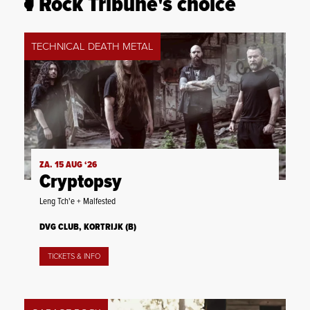
Rock Tribune's choice
TECHNICAL DEATH METAL
ZA. 15 AUG ‘26
Cryptopsy
Leng Tch'e + Malfested
DVG CLUB, KORTRIJK (B)
TICKETS & INFO