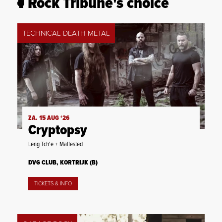
Rock Tribune's choice
TECHNICAL DEATH METAL
ZA. 15 AUG ‘26
Cryptopsy
Leng Tch'e + Malfested
DVG CLUB, KORTRIJK (B)
TICKETS & INFO