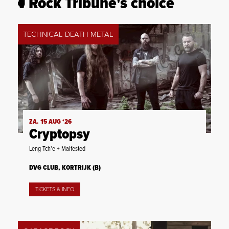
Rock Tribune's choice
TECHNICAL DEATH METAL
ZA. 15 AUG ‘26
Cryptopsy
Leng Tch'e + Malfested
DVG CLUB, KORTRIJK (B)
TICKETS & INFO