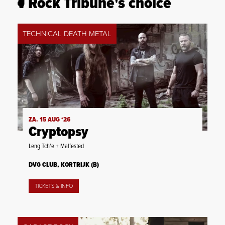
Rock Tribune's choice
TECHNICAL DEATH METAL
ZA. 15 AUG ‘26
Cryptopsy
Leng Tch'e + Malfested
DVG CLUB, KORTRIJK (B)
TICKETS & INFO