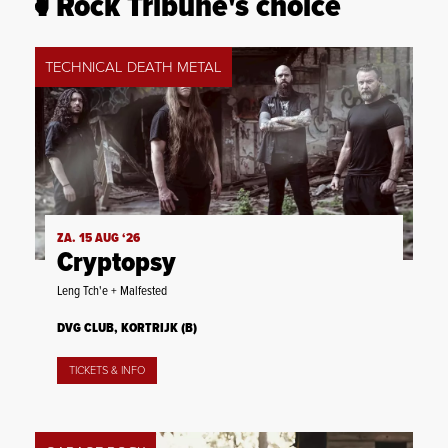
Rock Tribune's choice
TECHNICAL DEATH METAL
ZA. 15 AUG ‘26
Cryptopsy
Leng Tch'e + Malfested
DVG CLUB, KORTRIJK (B)
TICKETS & INFO