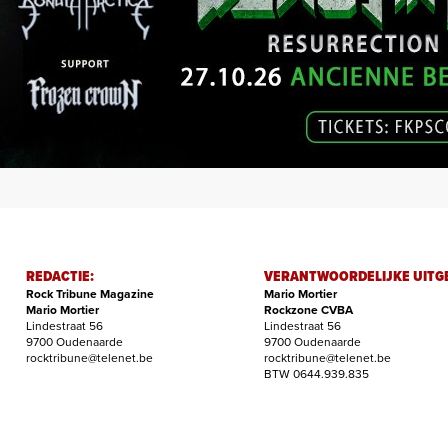
REDACTIE:
VERANTWOORDELIJKE UITG
Rock Tribune Magazine
Mario Mortier
Mario Mortier
Rockzone CVBA
Lindestraat 56
Lindestraat 56
9700 Oudenaarde
9700 Oudenaarde
rocktribune@telenet.be
rocktribune@telenet.be
BTW 0644.939.835