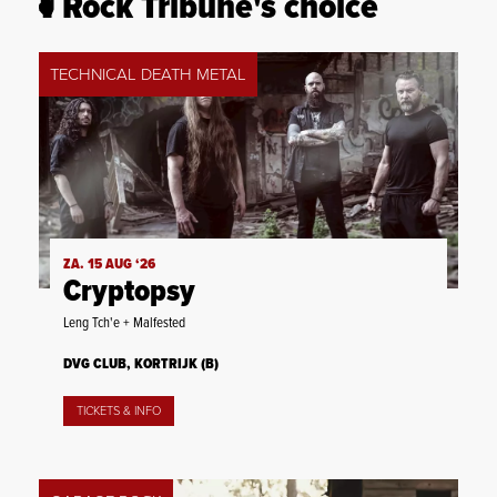
Rock Tribune's choice
TECHNICAL DEATH METAL
ZA. 15 AUG ‘26
Cryptopsy
Leng Tch'e + Malfested
DVG CLUB, KORTRIJK (B)
TICKETS & INFO