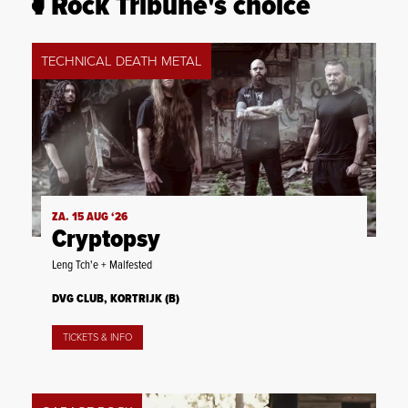
Rock Tribune's choice
TECHNICAL DEATH METAL
ZA. 15 AUG ‘26
Cryptopsy
Leng Tch'e + Malfested
DVG CLUB, KORTRIJK (B)
TICKETS & INFO