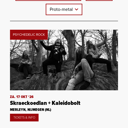
Proto-metal
PSYCHEDELIC ROCK
ZA. 17 OKT ‘26
Skraeckoedlan + Kaleidobolt
MERLEYN, NIJMEGEN (NL)
TICKETS & INFO