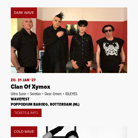
DARK WAVE
ZO. 31 JAN ‘27
Clan Of Xymox
Ultra Sunn + Selofan + Dear Omen + IDLEYES
WAVEFEST
POPPODIUM BAROEG, ROTTERDAM (NL)
TICKETS & INFO
COLD WAVE