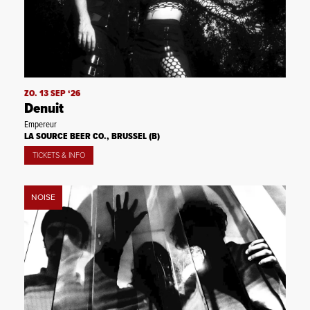
ZO. 13 SEP ‘26
Denuit
Empereur
LA SOURCE BEER CO., BRUSSEL (B)
TICKETS & INFO
NOISE