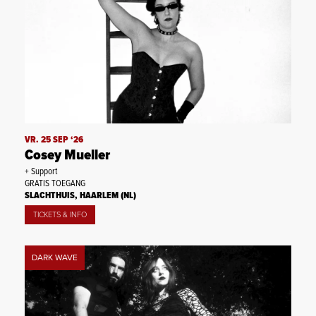
VR. 25 SEP ‘26
Cosey Mueller
+ Support
GRATIS TOEGANG
SLACHTHUIS, HAARLEM (NL)
TICKETS & INFO
DARK WAVE