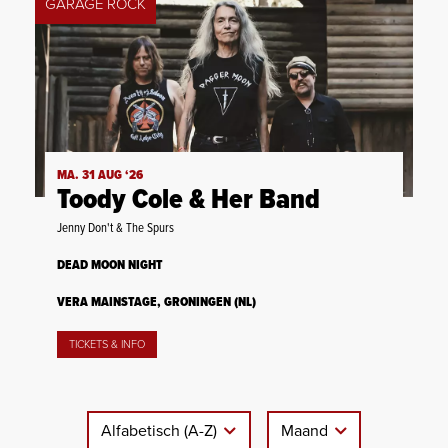
GARAGE ROCK
MA. 31 AUG ‘26
Toody Cole & Her Band
Jenny Don't & The Spurs
DEAD MOON NIGHT
VERA MAINSTAGE, GRONINGEN (NL)
TICKETS & INFO
Alfabetisch (A-Z)
Maand