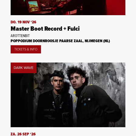
DO. 19 NOV ‘26
Master Boot Record + Fulci
AROTTENBIT
POPPODIUM DOORNROOSJE PAARSE ZAAL, NIJMEGEN (NL)
TICKETS & INFO
DARK WAVE
ZA. 26 SEP ‘26