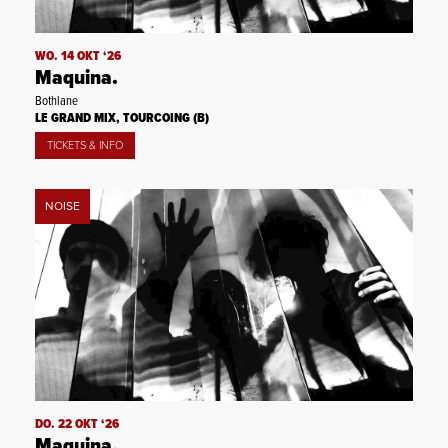
WO. 14 OKT ‘26
Maquina.
Bothlane
LE GRAND MIX, TOURCOING (B)
TICKETS & INFO
NOISE
DO. 22 OKT ‘26
Maquina.