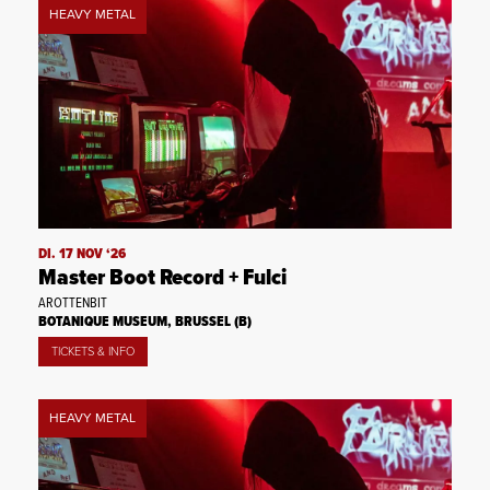
HEAVY METAL
DI. 17 NOV ‘26
Master Boot Record + Fulci
AROTTENBIT
BOTANIQUE MUSEUM, BRUSSEL (B)
TICKETS & INFO
HEAVY METAL