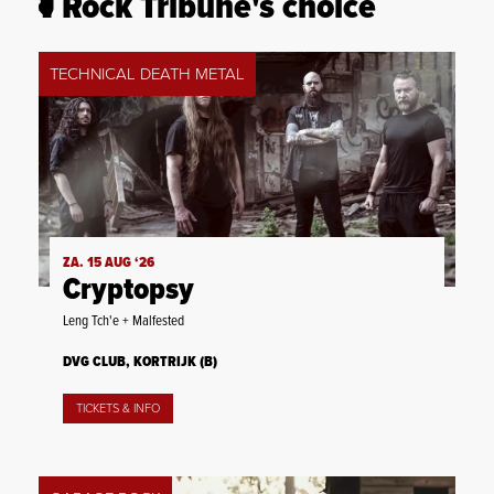
Rock Tribune's choice
TECHNICAL DEATH METAL
ZA. 15 AUG ‘26
Cryptopsy
Leng Tch'e + Malfested
DVG CLUB, KORTRIJK (B)
TICKETS & INFO