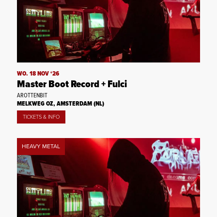
WO. 18 NOV ‘26
Master Boot Record + Fulci
AROTTENBIT
MELKWEG OZ, AMSTERDAM (NL)
TICKETS & INFO
HEAVY METAL