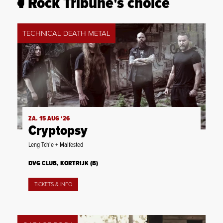
Rock Tribune's choice
TECHNICAL DEATH METAL
ZA. 15 AUG ‘26
Cryptopsy
Leng Tch'e + Malfested
DVG CLUB, KORTRIJK (B)
TICKETS & INFO