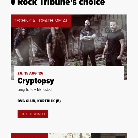
Rock Tribune's choice
TECHNICAL DEATH METAL
ZA. 15 AUG ‘26
Cryptopsy
Leng Tch'e + Malfested
DVG CLUB, KORTRIJK (B)
TICKETS & INFO