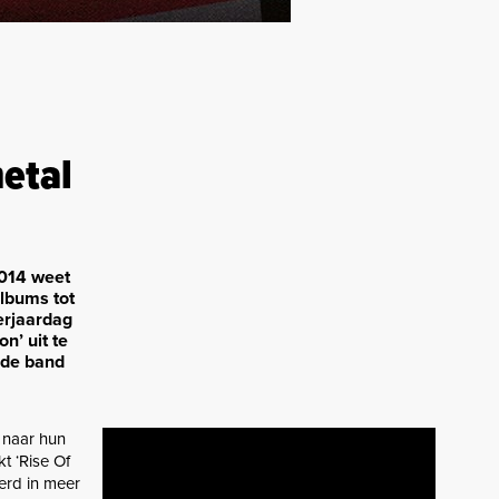
etal
2014 weet
albums tot
erjaardag
n’ uit te
 de band
 naar hun
t ‘Rise Of
derd in meer