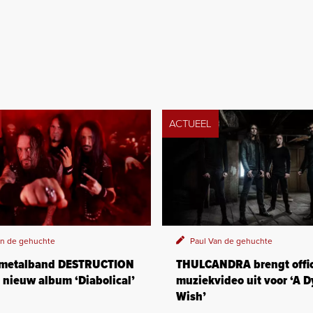
ACTUEEL
an de gehuchte
Paul Van de gehuchte
 metalband DESTRUCTION
THULCANDRA brengt offic
 nieuw album ‘Diabolical’
muziekvideo uit voor ‘A D
Wish’