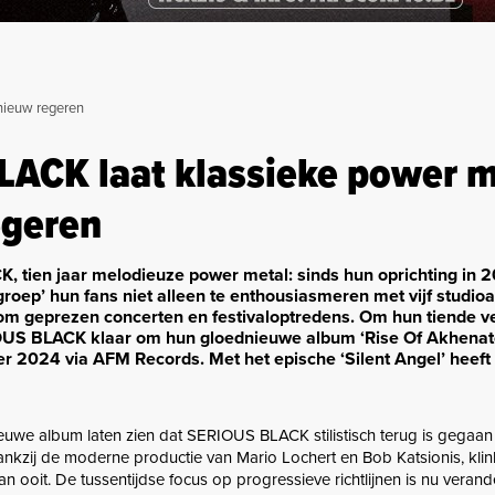
nieuw regeren
ACK laat klassieke power m
egeren
, tien jaar melodieuze power metal: sinds hun oprichting in 
groep’ hun fans niet alleen te enthousiasmeren met vijf studio
om geprezen concerten en festivaloptredens. Om hun tiende v
ERIOUS BLACK klaar om hun gloednieuwe album ‘Rise Of Akhenato
 2024 via AFM Records. Met het epische ‘Silent Angel’ heeft
euwe album laten zien dat SERIOUS BLACK stilistisch terug is gegaan
 dankzij de moderne productie van Mario Lochert en Bob Katsionis, klink
 ooit. De tussentijdse focus op progressieve richtlijnen is nu veran