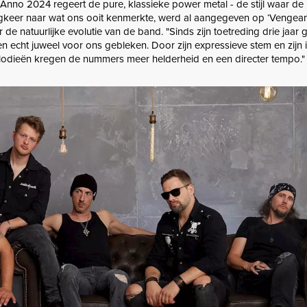
nno 2024 regeert de pure, klassieke power metal - de stijl waar de
keer naar wat ons ooit kenmerkte, werd al aangegeven op ‘Vengean
r de natuurlijke evolutie van de band. "Sinds zijn toetreding drie jaar 
n echt juweel voor ons gebleken. Door zijn expressieve stem en zijn i
odieën kregen de nummers meer helderheid en een directer tempo."