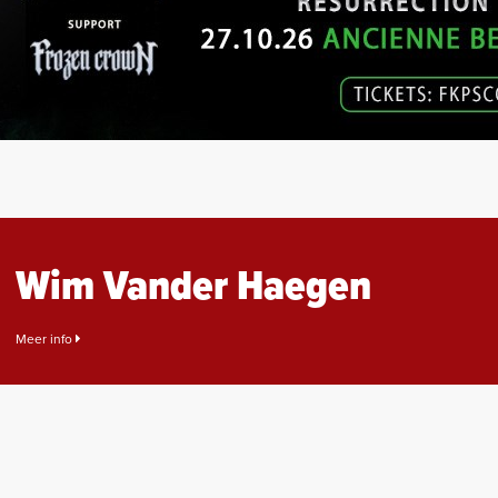
Wim Vander Haegen
Meer info