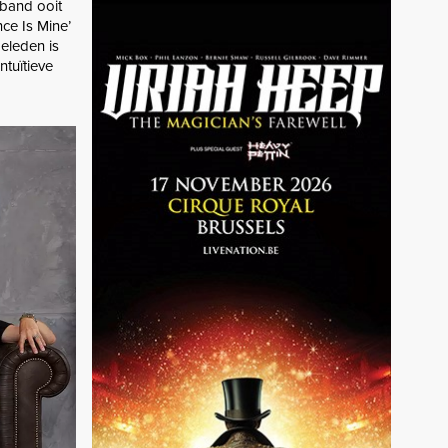
 band ooit
ce Is Mine’
geleden is
ntuïtieve