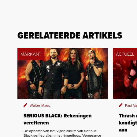
GERELATEERDE ARTIKELS
MARKANT
ACTUEEL
Walter Maes
Paul V
SERIOUS BLACK: Rekeningen
Thrash
vereffenen
kondigt
aan
De opname van het vijfde album van Serious
Black verliep allerminst rimpelloos. 'Vengeance