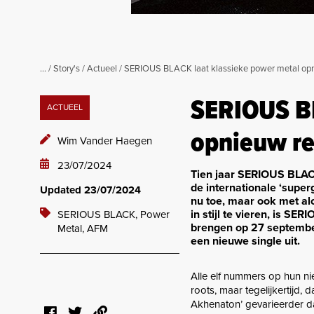
...
/
Story's
/
Actueel
/
SERIOUS BLACK laat klassieke power metal op
SERIOUS BL
ACTUEEL
opnieuw r
Wim Vander Haegen
23/07/2024
Tien jaar SERIOUS BLACK
de internationale ‘super
Updated 23/07/2024
nu toe, maar ook met al
in stijl te vieren, is S
SERIOUS BLACK,
Power
brengen op 27 september
Metal,
AFM
een nieuwe single uit.
Alle elf nummers op hun ni
roots, maar tegelijkertijd,
Akhenaton’ gevarieerder dan