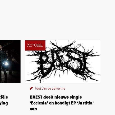
ACTUEEL
Paul Van de gehuchte
iële
BAEST deelt nieuwe single
ying
‘Ecclesia’ en kondigt EP ‘Justitia’
aan