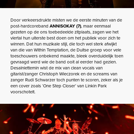
Door verkeersdrukte misten we de eerste minuten van de
post-hardcoreband
ANNISOKAY (7)
, maar eenmaal
gezeten op de ons toebedeelde zitplaats, zagen we het
viertal hun uiterste best doen om het publiek voor zich te
winnen. Dat hun muzikale stijl, die toch wel sterk afwijkt
van die van Within Temptation, de Duitse groep voor vele
toeschouwers onbekend maakte, bleek overduidelijk toen
gevraagd werd wie de band ooit al eerder had gezien.
Desalniettemin wist de mix van clean vocals van
gitarist/zanger Christoph Wieczorek en de screams van
zanger Rudi Schwarzer toch punten te scoren, zeker als je
een cover zoals ‘One Step Closer’ van Linkin Park
voorschotelt.