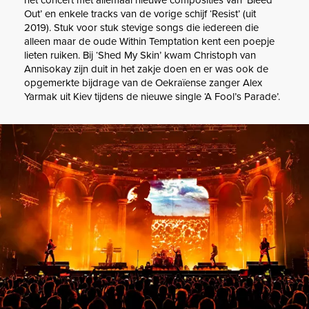
het concert met allemaal nieuwe composities van ‘Bleed
Out’ en enkele tracks van de vorige schijf ‘Resist’ (uit
2019). Stuk voor stuk stevige songs die iedereen die
alleen maar de oude Within Temptation kent een poepje
lieten ruiken. Bij ‘Shed My Skin’ kwam Christoph van
Annisokay zijn duit in het zakje doen en er was ook de
opgemerkte bijdrage van de Oekraïense zanger Alex
Yarmak uit Kiev tijdens de nieuwe single ‘A Fool’s Parade’.