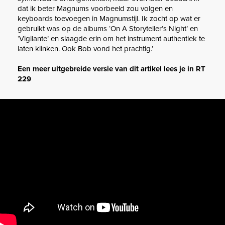
dat ik beter Magnums voorbeeld zou volgen en
keyboards toevoegen in Magnumstijl. Ik zocht op wat er
gebruikt was op de albums ‘On A Storyteller’s Night’ en
‘Vigilante’ en slaagde erin om het instrument authentiek te
laten klinken. Ook Bob vond het prachtig.’
Een meer uitgebreide versie van dit artikel lees je in RT
229