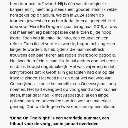
ben door hem beïnvloed. Hij is één van de originele
kanjers en hij heeft nog steeds een gouden stem. Ik wilde
hem zeker op dit album. We zijn in 2024 samen op
tournee geweest en dus heb ik dat toen al geregeld. Het
idee voor ‘Here Be Dragons’ gaat terug naar 2018, al was
dat maar een erg beknopt idee dat ik toen bij de hoop
legde. Toen had ik enkel de intro, een couplet en een
refrein. Toen ik het verder uitwerkte, begon het langer en
langer te worden. Ik heb tijdens die mammoettrack
trouwens een paar keren alle regels overboord gegooid.
Het tweede refrein is namelijk totaal anders dan het eerste
en dat is hoogst ongebruikelijk. Het was vrij vroeg in dat
schrijfproces dat ik Geoff al in gedachten had om op die
track te zingen. Het heeft hier en daar wel wat weg van
Queenrÿche, al kan je het moeilijk een Queensrÿche-song
noemen. Het had evengoed op voorgaand album kunnen
staan, maar daar had ik met ‘Arabesque’ al een lange,
epische track en bovendien hadden we toen materiaal
genoeg. Dan wilde ik geen twee epossen op één album.’
‘Bring On The Night’ is een verdrietig nummer, een
tribuut voor de vorig jaar in januari overleden