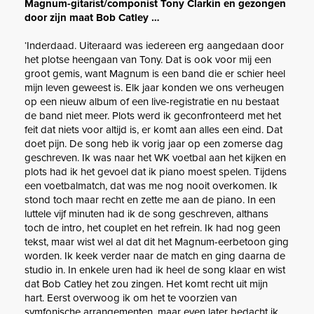
Magnum-gitarist/componist Tony Clarkin en gezongen
door zijn maat Bob Catley …
‘Inderdaad. Uiteraard was iedereen erg aangedaan door
het plotse heengaan van Tony. Dat is ook voor mij een
groot gemis, want Magnum is een band die er schier heel
mijn leven geweest is. Elk jaar konden we ons verheugen
op een nieuw album of een live-registratie en nu bestaat
de band niet meer. Plots werd ik geconfronteerd met het
feit dat niets voor altijd is, er komt aan alles een eind. Dat
doet pijn. De song heb ik vorig jaar op een zomerse dag
geschreven. Ik was naar het WK voetbal aan het kijken en
plots had ik het gevoel dat ik piano moest spelen. Tijdens
een voetbalmatch, dat was me nog nooit overkomen. Ik
stond toch maar recht en zette me aan de piano. In een
luttele vijf minuten had ik de song geschreven, althans
toch de intro, het couplet en het refrein. Ik had nog geen
tekst, maar wist wel al dat dit het Magnum-eerbetoon ging
worden. Ik keek verder naar de match en ging daarna de
studio in. In enkele uren had ik heel de song klaar en wist
dat Bob Catley het zou zingen. Het komt recht uit mijn
hart. Eerst overwoog ik om het te voorzien van
symfonische arrangementen, maar even later bedacht ik