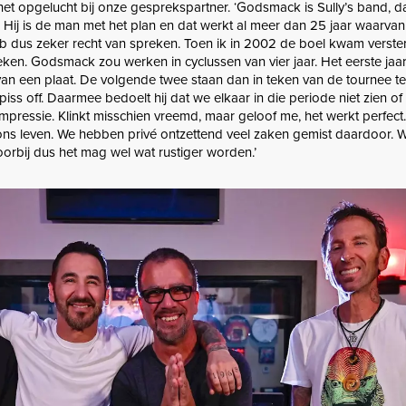
t het opgelucht bij onze gesprekspartner. ‘Godsmack is Sully’s band, 
 Hij is de man met het plan en dat werkt al meer dan 25 jaar waarvan 
 dus zeker recht van spreken. Toen ik in 2002 de boel kwam verst
doeken. Godsmack zou werken in cyclussen van vier jaar. Het eerste jaar
an een plaat. De volgende twee staan dan in teken van de tournee ter
n piss off. Daarmee bedoelt hij dat we elkaar in die periode niet zien of
pressie. Klinkt misschien vreemd, maar geloof me, het werkt perfec
n ons leven. We hebben privé ontzettend veel zaken gemist daardoor. W
orbij dus het mag wel wat rustiger worden.’