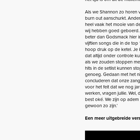
Als we Shannon zo horen ve
burn out aanschurkt. Ander
heel vaak het mooie van d
wij hebben goed geboerd. W
beter dan Godsmack hier i
vijftien songs die in de to
hoop druk op de ketel. Je 
dat altijd onder controle k
als we zouden stoppen me
hits in de setlist kunnen s
genoeg. Gedaan met het nie
concluderen dat onze zange
voor het feit dat we nog j
werken, vragen jullie. We
best oké. We zijn op adem
gewoon zo zijn.’
Een meer uitgebreide versi