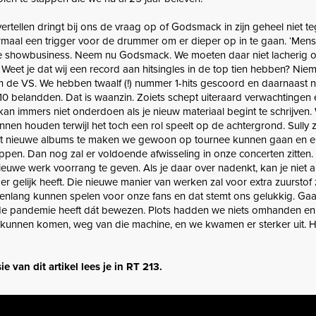
rtellen dringt bij ons de vraag op of Godsmack in zijn geheel niet t
maal een trigger voor de drummer om er dieper op in te gaan. ‘Mens
e showbusiness. Neem nu Godsmack. We moeten daar niet lacherig o
eet je dat wij een record aan hitsingles in de top tien hebben? Nie
n de VS. We hebben twaalf (!) nummer 1-hits gescoord en daarnaast 
p 10 belandden. Dat is waanzin. Zoiets schept uiteraard verwachtingen
kan immers niet onderdoen als je nieuw materiaal begint te schrijven
unnen houden terwijl het toch een rol speelt op de achtergrond. Sully 
t nieuwe albums te maken we gewoon op tournee kunnen gaan en e
toppen. Dan nog zal er voldoende afwisseling in onze concerten zitten
uwe werk voorrang te geven. Als je daar over nadenkt, kan je niet 
r gelijk heeft. Die nieuwe manier van werken zal voor extra zuurstof
arenlang kunnen spelen voor onze fans en dat stemt ons gelukkig. Gaa
l, de pandemie heeft dát bewezen. Plots hadden we niets omhanden en
 kunnen komen, weg van die machine, en we kwamen er sterker uit. 
e van dit artikel lees je in RT 213.