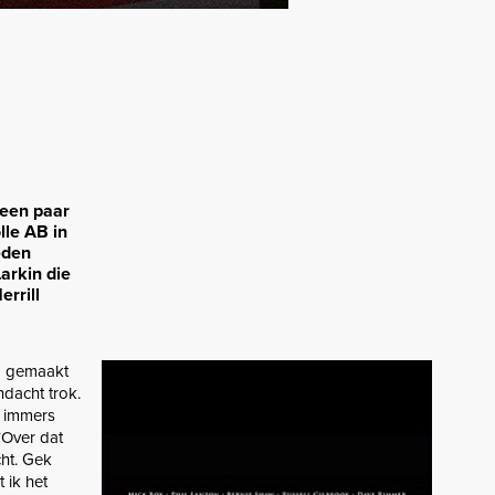
 een paar
lle AB in
eden
arkin die
rrill
ig gemaakt
dacht trok.
n immers
‘Over dat
cht. Gek
 ik het