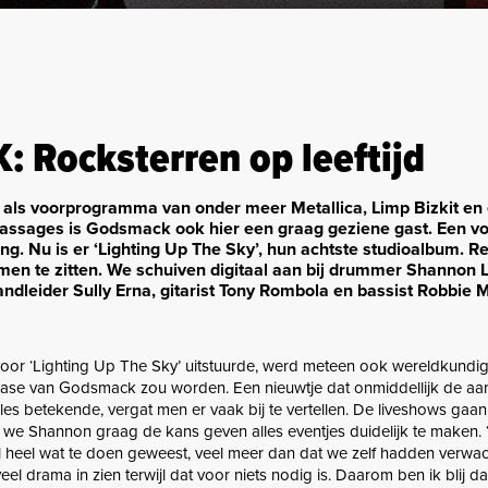
Rocksterren op leeftijd
 als voorprogramma van onder meer Metallica, Limp Bizkit en
passages is Godsmack ook hier een graag geziene gast. Een vo
ng. Nu is er ‘Lighting Up The Sky’, hun achtste studioalbum. R
n te zitten. We schuiven digitaal aan bij drummer Shannon L
dleider Sully Erna, gitarist Tony Rombola en bassist Robbie Me
voor ‘Lighting Up The Sky’ uitstuurde, werd meteen ook wereldkund
elease van Godsmack zou worden. Een nieuwtje dat onmiddellijk de aan
alles betekende, vergat men er vaak bij te vertellen. De liveshows gaa
 we Shannon graag de kans geven alles eventjes duidelijk te maken. 
l heel wat te doen geweest, veel meer dan dat we zelf hadden verwa
el drama in zien terwijl dat voor niets nodig is. Daarom ben ik blij dat