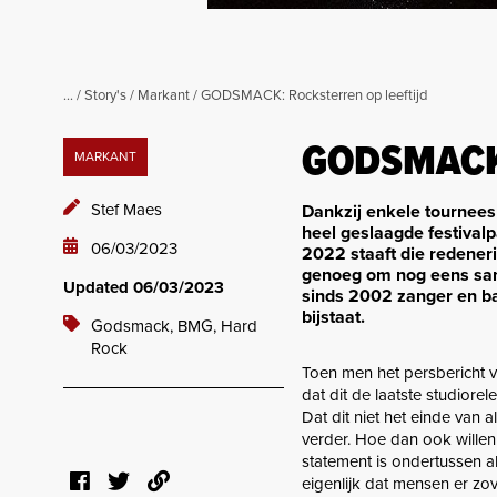
...
/
Story's
/
Markant
/
GODSMACK: Rocksterren op leeftijd
GODSMACK: 
MARKANT
Stef Maes
Dankzij enkele tournees
heel geslaagde festival
06/03/2023
2022 staaft die redeneri
genoeg om nog eens same
Updated 06/03/2023
sinds 2002 zanger en ban
bijstaat.
Godsmack,
BMG,
Hard
Rock
Toen men het persbericht 
dat dit de laatste studior
Dat dit niet het einde van 
verder. Hoe dan ook willen
statement is ondertussen a
eigenlijk dat mensen er zove