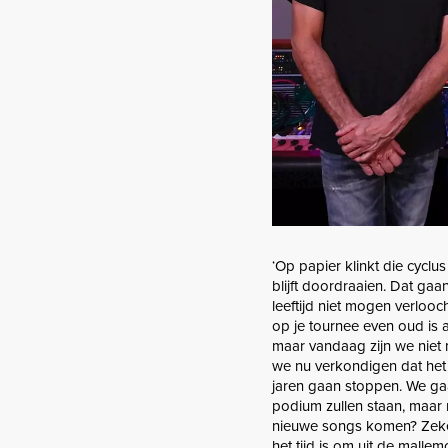
‘Op papier klinkt die cyclus
blijft doordraaien. Dat g
leeftijd niet mogen verlo
op je tournee even oud is a
maar vandaag zijn we niet m
we nu verkondigen dat het
jaren gaan stoppen. We ga
podium zullen staan, maar 
nieuwe songs komen? Zeker e
het tijd is om uit de mallem