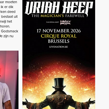
daar moeten
ik er dik
erken deed
 bestaat uit
wijl het
 horen.
t. Godsmack
e zijn nu