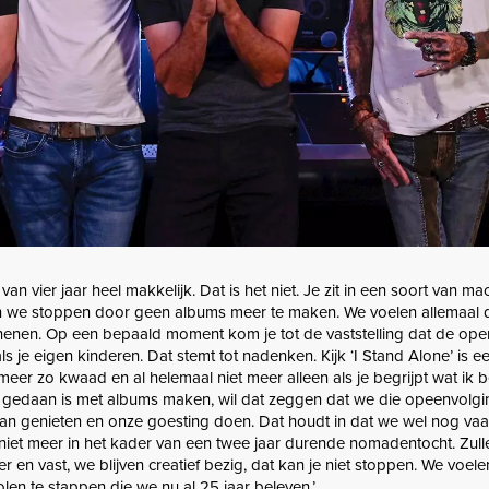
 van vier jaar heel makkelijk. Dat is het niet. Je zit in een soort van ma
aan we stoppen door geen albums meer te maken. We voelen allemaal 
ochenen. Op een bepaald moment kom je tot de vaststelling dat de op
ls je eigen kinderen. Dat stemt tot nadenken. Kijk ‘I Stand Alone’ is 
eer zo kwaad en al helemaal niet meer alleen als je begrijpt wat ik b
 gedaan is met albums maken, wil dat zeggen dat we die opeenvolgin
an genieten en onze goesting doen. Dat houdt in dat we wel nog va
niet meer in het kader van een twee jaar durende nomadentocht. Zull
n vast, we blijven creatief bezig, dat kan je niet stoppen. We voele
olen te stappen die we nu al 25 jaar beleven.’