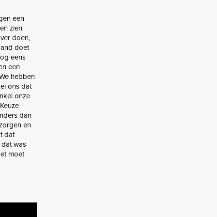
egen een
en zien
ver doen,
mand doet
nog eens
 en een
. We hebben
zei ons dat
nkel onze
. Keuze
anders dan
 zorgen en
t dat
 dat was
Het moet