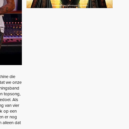
chine die
dat we onze
eningsband
een topsong,
edoel. Als
g van vier
ak op een
en er nog
n alleen dat