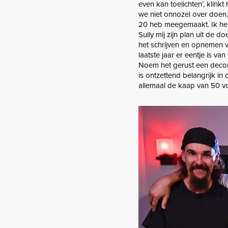
even kan toelichten’, klink
we niet onnozel over doen.
20 heb meegemaakt. Ik heb
Sully mij zijn plan uit de 
het schrijven en opnemen v
laatste jaar er eentje is va
Noem het gerust een decom
is ontzettend belangrijk i
allemaal de kaap van 50 vo