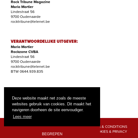
Rock Tribune Magazine
Mario Mortier
Lindestraat 56
9700 Oudenaarde
rocktribune@telenet.be
VERANTWOORDELIJKE UITGEVER:
Mario Mortier
Rockzone CVBA
Lindestraat 56
9700 Oudenaarde
rocktribune@telenet.be
BTW 0644.939.835
ABONNEMENTEN:
Filip Nollet
Deze website maakt net zoals de meeste
abonnementen@rock-tribune.com
websites gebruik van cookies. Dit maakt het
navigeren doorheen de site eenvoudiger.
Lees meer
TERMS & CONDITIONS
COOKIES & PRIVACY
BEGREPEN
© 2026 ROCK TRIBUNE