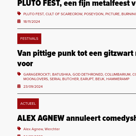
PLUTO FEST, een fijn metalfeest 
PLUTO FEST, CULT OF SCARECROW, POSEYDON, PICTURE, BURNIN
18/11/2024
FESTIVALS
Van pittige punk tot een gitzwar
voor
GARAGEROCKT!, BATUSHKA, GOD DETHRONED, COLUMBARIUM, C
MOONLOVERS, SERIAL BUTCHER, EARUPT, BEUK, HAMMERAMP
23/09/2024
ACTUEEL
ALEX AGNEW annuleert comedys
Alex Agnew, Werchter