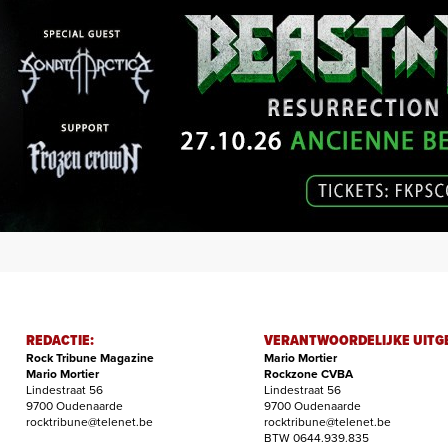
REDACTIE:
VERANTWOORDELIJKE UITG
Rock Tribune Magazine
Mario Mortier
Mario Mortier
Rockzone CVBA
Lindestraat 56
Lindestraat 56
9700 Oudenaarde
9700 Oudenaarde
rocktribune@telenet.be
rocktribune@telenet.be
BTW 0644.939.835