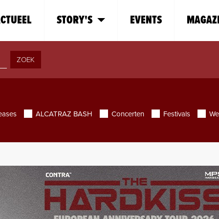
CTUEEL
STORY'S
EVENTS
MAGAZ
ZOEK
eases
ALCATRAZ BASH
Concerten
Festivals
We