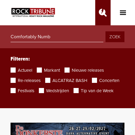
Toggle
Main
Menu
ZOEK
Filteren:
Actueel
Markant
Nieuwe releases
Re-releases
ALCATRAZ BASH
Concerten
Festivals
Wedstrijden
Tip van de Week