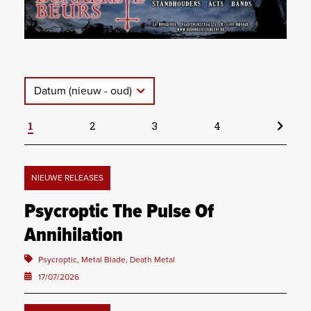
Datum (nieuw - oud)
1
2
3
4
NIEUWE RELEASES
Psycroptic The Pulse Of
Annihilation
Psycroptic, Metal Blade, Death Metal
17/07/2026