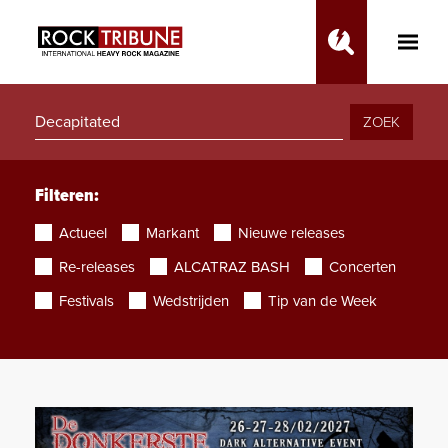
Toggle
Main
Menu
ZOEK
Filteren:
Actueel
Markant
Nieuwe releases
Re-releases
ALCATRAZ BASH
Concerten
Festivals
Wedstrijden
Tip van de Week