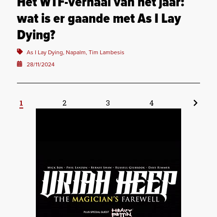
Het WTF-verhaal van het jaar:
wat is er gaande met As I Lay
Dying?
As I Lay Dying, Napalm, Tim Lambesis
28/11/2024
1
2
3
4