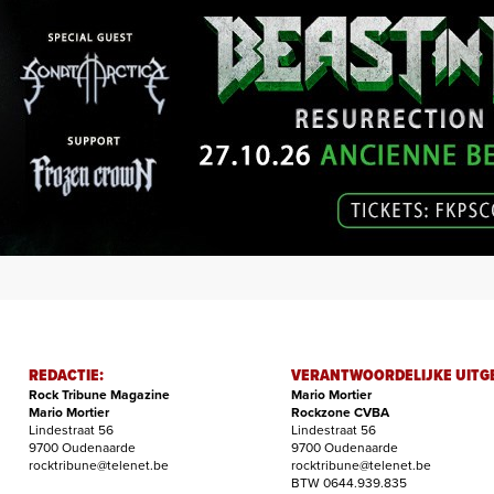
REDACTIE:
VERANTWOORDELIJKE UITG
Rock Tribune Magazine
Mario Mortier
Mario Mortier
Rockzone CVBA
Lindestraat 56
Lindestraat 56
9700 Oudenaarde
9700 Oudenaarde
rocktribune@telenet.be
rocktribune@telenet.be
BTW 0644.939.835