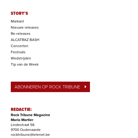
STORY'S
Markant
Nieuwe releases
Re-releases
ALCATRAZ BASH
Concerten
Festivals
Wedstrijden
Tip van de Week
ABONNEREN OP ROCK TRIBUNE
REDACTIE:
Rock Tribune Magazine
Mario Mortier
Lindestraat 56
9700 Oudenaarde
rocktribune@telenet.be