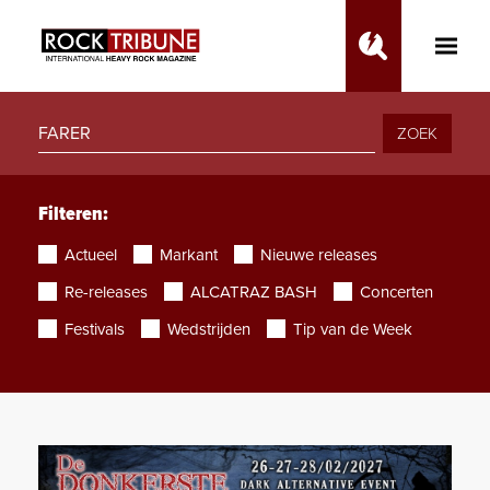
Toggle
Main
Menu
ZOEK
Filteren:
Actueel
Markant
Nieuwe releases
Re-releases
ALCATRAZ BASH
Concerten
Festivals
Wedstrijden
Tip van de Week