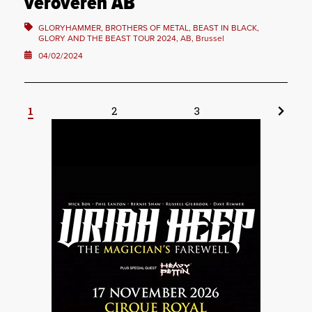
veroveren AB
GLORYHAMMER, BROTHERS OF METAL, BEAST IN BLACK,
GLORY AND THE BEAST TOUR 2024, AB, Brussel
04/02/2024
1
2
3