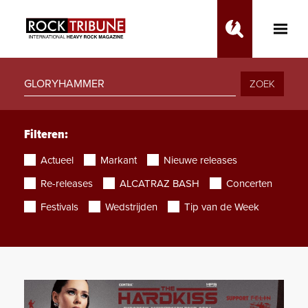
Toggle
Main
Menu
ZOEK
Filteren:
Actueel
Markant
Nieuwe releases
Re-releases
ALCATRAZ BASH
Concerten
Festivals
Wedstrijden
Tip van de Week