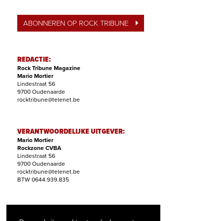
ABONNEREN OP ROCK TRIBUNE
REDACTIE:
Rock Tribune Magazine
Mario Mortier
Lindestraat 56
9700 Oudenaarde
rocktribune@telenet.be
VERANTWOORDELIJKE UITGEVER:
Mario Mortier
Rockzone CVBA
Lindestraat 56
9700 Oudenaarde
rocktribune@telenet.be
BTW 0644.939.835
ABONNEMENTEN:
Filip Nollet