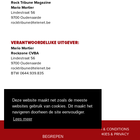
Rock Tribune Magazine
Mario Mortier
Lindestraat 56
9700 Oudenaarde
rocktribune@telenet.be
VERANTWOORDELIJKE UITGEVER:
Mario Mortier
Rockzone CVBA
Lindestraat 56
9700 Oudenaarde
rocktribune@telenet.be
BTW 0644.939.835
ABONNEMENTEN:
Filip Nollet
Deze website maakt net zoals de meeste
abonnementen@rock-tribune.com
websites gebruik van cookies. Dit maakt het
navigeren doorheen de site eenvoudiger.
Lees meer
TERMS & CONDITIONS
COOKIES & PRIVACY
BEGREPEN
© 2026 ROCK TRIBUNE