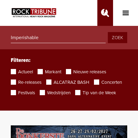
Toggle
Main
Menu
ZOEK
Filteren:
Actueel
Markant
Nieuwe releases
Re-releases
ALCATRAZ BASH
Concerten
Festivals
Wedstrijden
Tip van de Week