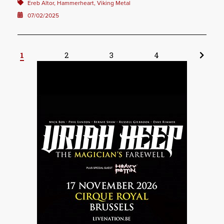
Ereb Altor, Hammerheart, Viking Metal
07/02/2025
1
2
3
4