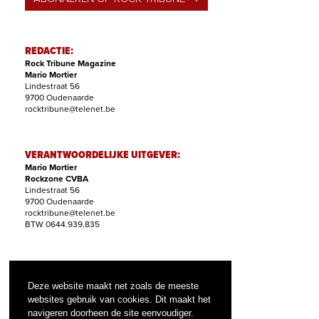
REDACTIE:
Rock Tribune Magazine
Mario Mortier
Lindestraat 56
9700 Oudenaarde
rocktribune@telenet.be
VERANTWOORDELIJKE UITGEVER:
Mario Mortier
Rockzone CVBA
Lindestraat 56
9700 Oudenaarde
rocktribune@telenet.be
BTW 0644.939.835
ABONNEMENTEN:
Filip Nollet
Deze website maakt net zoals de meeste
abonnementen@rock-tribune.com
websites gebruik van cookies. Dit maakt het
navigeren doorheen de site eenvoudiger.