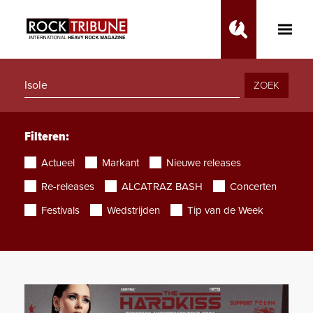
Toggle
Main
Menu
ZOEK
Filteren:
Actueel
Markant
Nieuwe releases
Re-releases
ALCATRAZ BASH
Concerten
Festivals
Wedstrijden
Tip van de Week