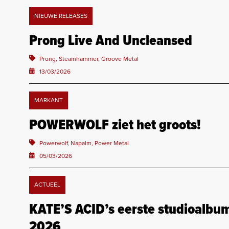
NIEUWE RELEASES
Prong Live And Uncleansed
Prong, Steamhammer, Groove Metal
13/03/2026
MARKANT
POWERWOLF ziet het groots!
Powerwolf, Napalm, Power Metal
05/03/2026
ACTUEEL
KATE’S ACID’s eerste studioalbum
2026