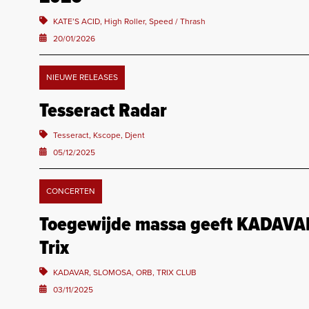
KATE’S ACID, High Roller, Speed / Thrash
20/01/2026
NIEUWE RELEASES
Tesseract Radar
Tesseract, Kscope, Djent
05/12/2025
CONCERTEN
Toegewijde massa geeft KADAVA
Trix
KADAVAR, SLOMOSA, ORB, TRIX CLUB
03/11/2025