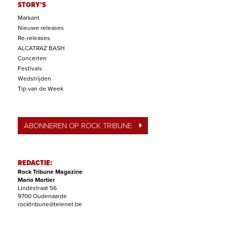
STORY'S
Markant
Nieuwe releases
Re-releases
ALCATRAZ BASH
Concerten
Festivals
Wedstrijden
Tip van de Week
ABONNEREN OP ROCK TRIBUNE
REDACTIE:
Rock Tribune Magazine
Mario Mortier
Lindestraat 56
9700 Oudenaarde
rocktribune@telenet.be