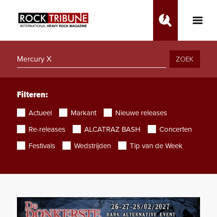
Toggle
Main
Menu
ZOEK
Filteren:
Actueel
Markant
Nieuwe releases
Re-releases
ALCATRAZ BASH
Concerten
Festivals
Wedstrijden
Tip van de Week