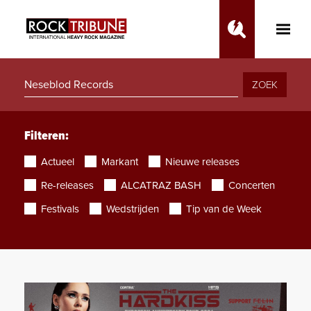
Toggle
Main
Menu
ZOEK
Filteren:
Actueel
Markant
Nieuwe releases
Re-releases
ALCATRAZ BASH
Concerten
Festivals
Wedstrijden
Tip van de Week