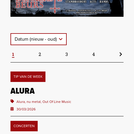
Datum (nieuw - oud)
1
2
3
4
TIP VAN DE WEEK
ALURA
Alura, nu metal, Out Of Line Music
30/03/2026
CONCERTEN