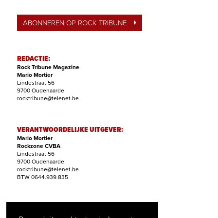
ABONNEREN OP ROCK TRIBUNE
REDACTIE:
Rock Tribune Magazine
Mario Mortier
Lindestraat 56
9700 Oudenaarde
rocktribune@telenet.be
VERANTWOORDELIJKE UITGEVER:
Mario Mortier
Rockzone CVBA
Lindestraat 56
9700 Oudenaarde
rocktribune@telenet.be
BTW 0644.939.835
ABONNEMENTEN:
Filip Nollet